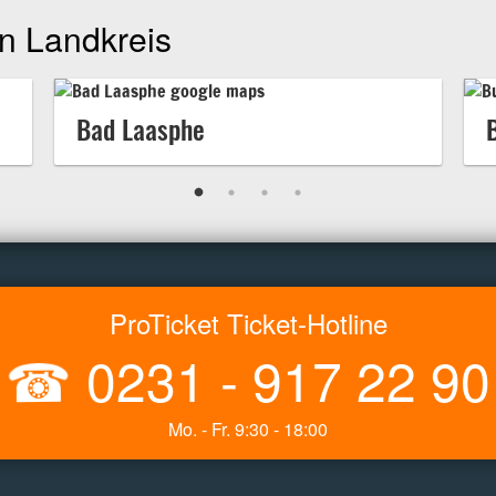
n Landkreis
Bad Laasphe
ProTicket Ticket-Hotline
☎
0231 - 917 22 90
Mo. - Fr. 9:30 - 18:00