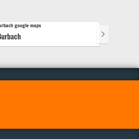
Burbach
Erndtebr