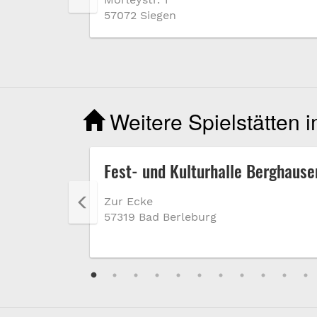
57072 Siegen
Weitere Spielstätten 
eater e.
Fest- und Kulturhalle Berghause
Zur Ecke
57319 Bad Berleburg