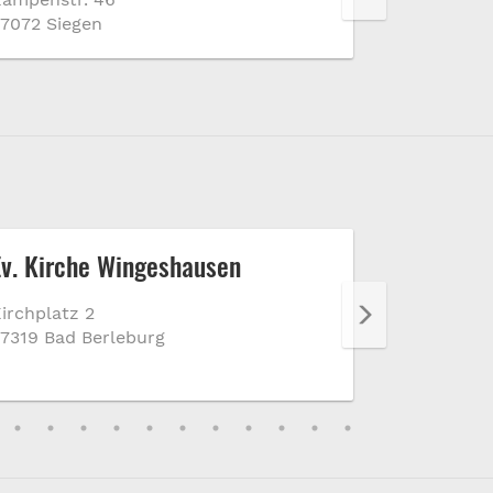
7072 Siegen
57078 Sieg
Ev. Kirche Wingeshausen
Fest- und
irchplatz 2
Zur Ecke
7319 Bad Berleburg
57319 Bad 