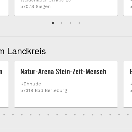
57078 Siegen
5
im Landkreis
n
Natur-Arena Stein-Zeit-Mensch
Kühhude
K
57319 Bad Berleburg
5