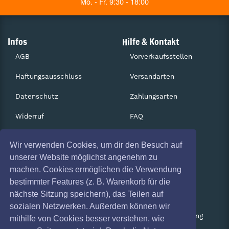
Mo. - Fr. 9:30 - 18:00
Infos
Hilfe & Kontakt
AGB
Vorverkaufsstellen
Haftungsausschluss
Versandarten
Datenschutz
Zahlungsarten
Widerruf
FAQ
Impressum
Services
Wir verwenden Cookies, um dir den Besuch auf
Absagen
Gutscheine
unserer Website möglichst angenehm zu
machen. Cookies ermöglichen die Verwendung
Geschäftskunden
bestimmter Features (z. B. Warenkorb für die
nächste Sitzung speichern), das Teilen auf
Kartenrückgabe
sozialen Netzwerken. Außerdem können wir
Besucherregistrierung
mithilfe von Cookies besser verstehen, wie