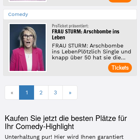
Comedy
ProTicket präsentiert:
FRAU STURM: Arschbombe ins
Leben
FRAU STURM: Arschbombe
ins LebenPlötzlich Single und
knapp über 50 hat sie die...
Tickets
«
1
2
3
»
Kaufen Sie jetzt die besten Plätze für
Ihr Comedy-Highlight
Unterhaltung pur! Hier wird Ihnen garantiert