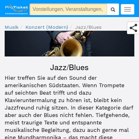
Jazz/Blues
Togg
navig
Musik
Konzert (Modern)
Jazz/Blues
Jazz/Blues
Hier treffen Sie auf den Sound der
amerikanischen Südstaaten. Wenn Trompete
auf seichten Beat trifft und dazu
Klavieruntermalung zu hören ist, bleibt kein
Jazzfreund ruhig sitzen. In dieser Kategorie darf
aber auch der Blues nicht fehlen. Tiefgehende,
meist traurige Texte und entspannte
musikalische Begleitung, dazu auch gerne mal
eine Mundharmonika – das macht diese