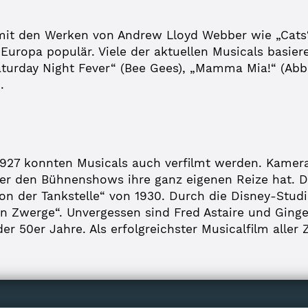
it den Werken von Andrew Lloyd Webber wie „Cats“,
uropa populär. Viele der aktuellen Musicals basie
urday Night Fever“ (Bee Gees), „Mamma Mia!“ (Abba
.
927 konnten Musicals auch verfilmt werden. Kamera
ber den Bühnenshows ihre ganz eigenen Reize hat. De
n der Tankstelle“ von 1930. Durch die Disney-Studi
n Zwerge“. Unvergessen sind Fred Astaire und Ginger
er 50er Jahre. Als erfolgreichster Musicalfilm aller 