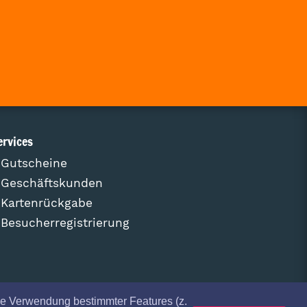
ervices
Gutscheine
Geschäftskunden
Kartenrückgabe
Besucherregistrierung
e Verwendung bestimmter Features (z.