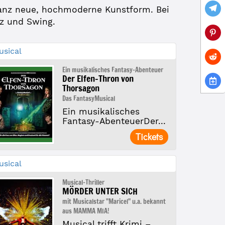
 ganz neue, hochmoderne Kunstform. Bei
zz und Swing.
usical
Ein musikalisches Fantasy-Abenteuer
Der Elfen-Thron von
Thorsagon
Das FantasyMusical
Ein musikalisches
Fantasy-AbenteuerDer...
Tickets
usical
Musical-Thriller
MÖRDER UNTER SICH
mit Musicalstar "Maricel" u.a. bekannt
aus MAMMA MIA!
Musical trifft Krimi –