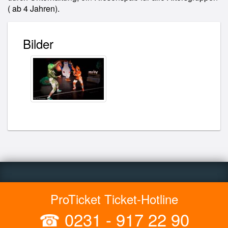
( ab 4 Jahren).
Bilder
ProTicket Ticket-Hotline
☎
0231 - 917 22 90