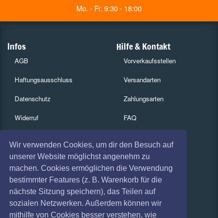
Mo. - Fr. 9:30 - 18:00
Infos
Hilfe & Kontakt
AGB
Vorverkaufsstellen
Haftungsausschluss
Versandarten
Datenschutz
Zahlungsarten
Widerruf
FAQ
Impressum
Services
Wir verwenden Cookies, um dir den Besuch auf
Absagen
Gutscheine
unserer Website möglichst angenehm zu
machen. Cookies ermöglichen die Verwendung
Geschäftskunden
bestimmter Features (z. B. Warenkorb für die
nächste Sitzung speichern), das Teilen auf
Kartenrückgabe
sozialen Netzwerken. Außerdem können wir
Besucherregistrierung
mithilfe von Cookies besser verstehen, wie