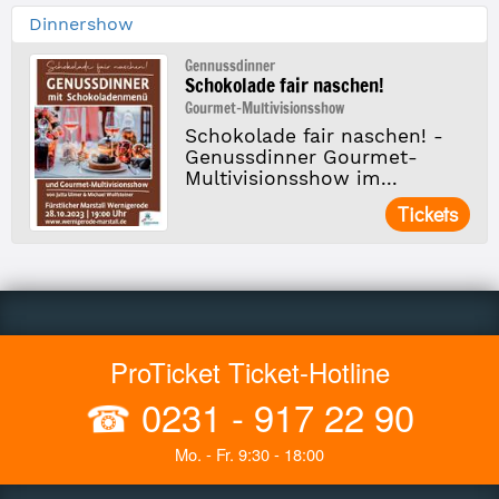
Dinnershow
Gennussdinner
Schokolade fair naschen!
Gourmet-Multivisionsshow
Schokolade fair naschen! -
Genussdinner Gourmet-
Multivisionsshow im...
Tickets
ProTicket Ticket-Hotline
☎
0231 - 917 22 90
Mo. - Fr. 9:30 - 18:00