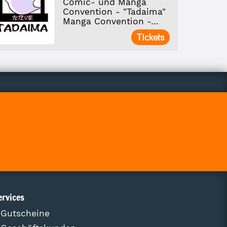
Comic- und Manga
Convention - "Tadaima"
Manga Convention -...
Tickets
ervices
Gutscheine