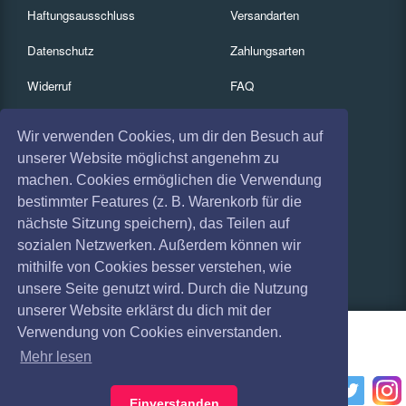
Haftungsausschluss
Versandarten
Datenschutz
Zahlungsarten
Widerruf
FAQ
Impressum
Services
Wir verwenden Cookies, um dir den Besuch auf
Absagen
Gutscheine
unserer Website möglichst angenehm zu
machen. Cookies ermöglichen die Verwendung
Geschäftskunden
bestimmter Features (z. B. Warenkorb für die
nächste Sitzung speichern), das Teilen auf
Kartenrückgabe
sozialen Netzwerken. Außerdem können wir
Besucherregistrierung
mithilfe von Cookies besser verstehen, wie
unsere Seite genutzt wird. Durch die Nutzung
unserer Website erklärst du dich mit der
Verwendung von Cookies einverstanden.
Mehr lesen
Einverstanden