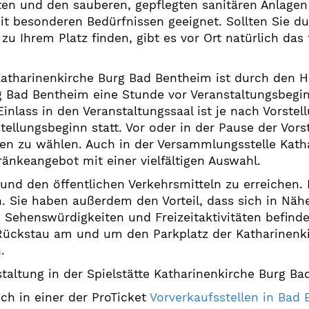
en und den sauberen, gepflegten sanitären Anlagen i
t besonderen Bedürfnissen geeignet. Sollten Sie du
 zu Ihrem Platz finden, gibt es vor Ort natürlich das
 Katharinenkirche Burg Bad Bentheim ist durch den H
rg Bad Bentheim eine Stunde vor Veranstaltungsbegi
inlass in den Veranstaltungssaal ist je nach Vorstel
tellungsbeginn statt. Vor oder in der Pause der Vors
n zu wählen. Auch in der Versammlungsstelle Kath
änkeangebot mit einer vielfältigen Auswahl.
o und den öffentlichen Verkehrsmitteln zu erreichen
n. Sie haben außerdem den Vorteil, dass sich in Nä
Sehenswürdigkeiten und Freizeitaktivitäten befinde
Rückstau am und um den Parkplatz der Katharinen
.
altung in der Spielstätte Katharinenkirche Burg B
uch in einer der ProTicket
Vorverkaufsstellen in Ba