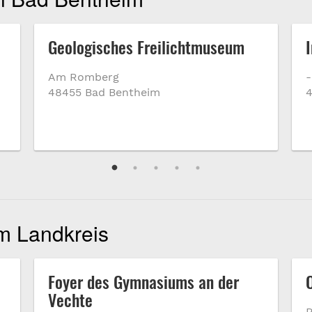
Geologisches Freilichtmuseum
Am Romberg
-
48455 Bad Bentheim
4
im Landkreis
Foyer des Gymnasiums an der
Vechte
R