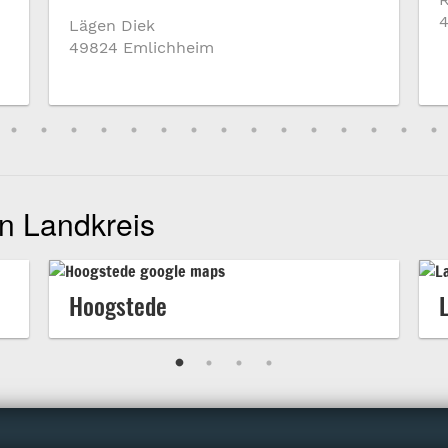
Lägen Diek
49824 Emlichheim
n Landkreis
Hoogstede