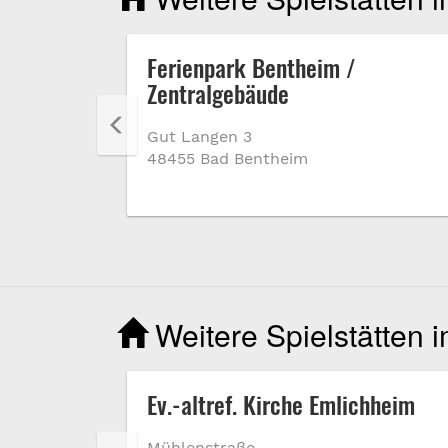
eim
Ferienpark Bentheim /
Zentralgebäude
Gut Langen 3
48455 Bad Bentheim
Weitere Spielstätten 
Ev.-altref. Kirche Emlichheim
Mühlenstraße