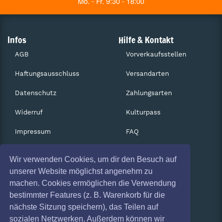
Mo. - Fr. 9:30 - 18:00
Infos
Hilfe & Kontakt
AGB
Vorverkaufsstellen
Haftungsausschluss
Versandarten
Datenschutz
Zahlungsarten
Widerruf
Kulturpass
Impressum
FAQ
Absagen
Services
Wir verwenden Cookies, um dir den Besuch auf
Coronavirus (COVID 19)
Gutscheine
unserer Website möglichst angenehm zu
machen. Cookies ermöglichen die Verwendung
Geschäftskunden
bestimmter Features (z. B. Warenkorb für die
nächste Sitzung speichern), das Teilen auf
Kartenrückgabe
sozialen Netzwerken. Außerdem können wir