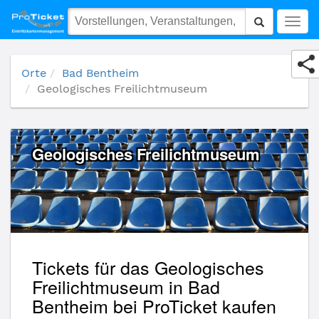
Geologisches Freilichtmuseum
Togg
navig
Orte
Bad Bentheim
Geologisches Freilichtmuseum
Geologisches Freilichtmuseum
Tickets für das Geologisches
Freilichtmuseum in Bad
Bentheim bei ProTicket kaufen