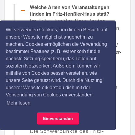
Welche Arten von Veranstaltungen
finden im Fritz-Henßler-Haus statt?
Im Fritz-Henßler-Haus finden
Musikkonzerte, Comedy, Lesungen
Wir verwenden Cookies, um dir den Besuch auf
und vieles mehr statt.
unserer Website möglichst angenehm zu
Wie viele Veranstaltungen pro Woche /
machen. Cookies ermöglichen die Verwendung
Monat / Jahr führen Sie im Fritz-Henßler-
bestimmter Features (z. B. Warenkorb für die
Haus durch?
nächste Sitzung speichern), das Teilen auf
Es werden zahlreiche
sozialen Netzwerken. Außerdem können wir
Veranstaltungen im Jahr
mithilfe von Cookies besser verstehen, wie
durchgeführt. Bis zu 10
unsere Seite genutzt wird. Durch die Nutzung
Veranstaltungen im Monat gibt es
unserer Website erklärst du dich mit der
im Fritz-Henßler-Haus.
Verwendung von Cookies einverstanden.
Mehr lesen
Wie sind die Schwerpunkte des
Programms / Motivation und
Leidenschaft des Fritz-Henßler-
Einverstanden
Hauses?
Die Schwerpunkte des Fritz-