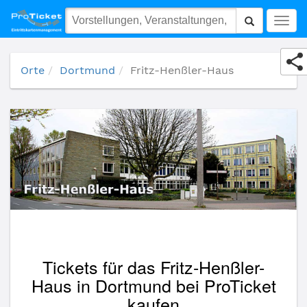
Fritz-Henßler-Haus
Togg
navig
Orte
Dortmund
Fritz-Henßler-Haus
Tickets für das Fritz-Henßler-
Haus in Dortmund bei ProTicket
kaufen