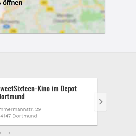
 öffnen
sweetSixteen-Kino im Depot
Veransta
Dortmund
Westfale
mmermannstr. 29
Strobelall
44147 Dortmund
44139 Dor