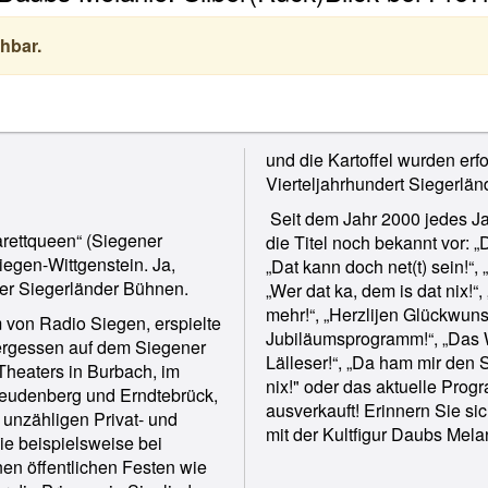
hbar.
und die Kartoffel wurden erfo
Vierteljahrhundert Siegerlän
Seit dem Jahr 2000 jedes J
arettqueen“ (Siegener
die Titel noch bekannt vor: „
egen-Wittgenstein. Ja,
„Dat kann doch net(t) sein!“, 
der Siegerländer Bühnen.
„Wer dat ka, dem is dat nix!“
mehr!“, „Herzlijen Glückwuns
m von Radio Siegen, erspielte
Jubiläumsprogramm!“, „Das 
vergessen auf dem Siegener
Lälleser!“, „Da ham mir den Sala
Theaters in Burbach, im
nix!" oder das aktuelle Prog
Freudenberg und Erndtebrück,
ausverkauft! Erinnern Sie s
i unzähligen Privat- und
mit der Kultfigur Daubs Melan
wie beispielsweise bei
nen öffentlichen Festen wie