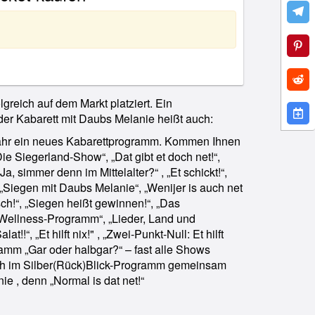
lgreich auf dem Markt platziert. Ein
der Kabarett mit Daubs Melanie heißt auch:
ahr ein neues Kabarettprogramm. Kommen Ihnen
Die Siegerland-Show“, „Dat gibt et doch net!“,
„Ja, simmer denn im Mittelalter?“ , „Et schickt!“,
, „Siegen mit Daubs Melanie“, „Wenijer is auch net
ch!“, „Siegen heißt gewinnen!“, „Das
Wellness-Programm“, „Lieder, Land und
t!!“, „Et hilft nix!" , „Zwei-Punkt-Null: Et hilft
ramm „Gar oder halbgar?“ – fast alle Shows
ich im Silber(Rück)Blick-Programm gemeinsam
ie , denn „Normal is dat net!“