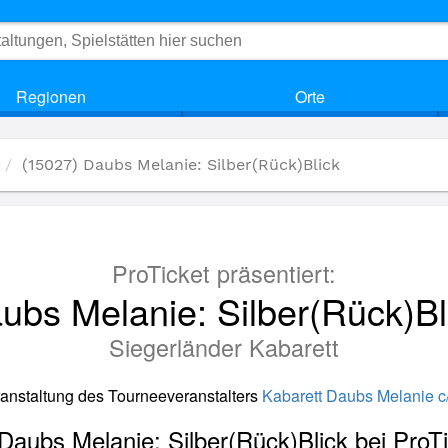
Regionen
Orte
(15027) Daubs Melanie: Silber(Rück)Blick
ProTicket präsentiert:
ubs Melanie: Silber(Rück)Bl
Siegerländer Kabarett
ranstaltung des Tourneeveranstalters
Kabarett Daubs Melanie c/
 Daubs Melanie: Silber(Rück)Blick bei ProT