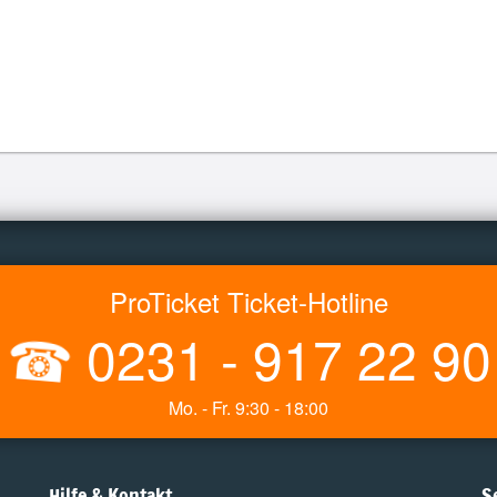
ProTicket Ticket-Hotline
☎
0231 - 917 22 90
Mo. - Fr. 9:30 - 18:00
Hilfe & Kontakt
S