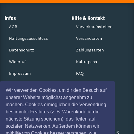
Infos
Hilfe & Kontakt
AGB
Vorverkaufsstellen
Haftungsausschluss
Versandarten
Datenschutz
Zahlungsarten
Widerruf
Kulturpass
Impressum
FAQ
Absagen
Services
Wir verwenden Cookies, um dir den Besuch auf
Coronavirus (COVID 19)
Gutscheine
unserer Website möglichst angenehm zu
machen. Cookies ermöglichen die Verwendung
Geschäftskunden
bestimmter Features (z. B. Warenkorb für die
nächste Sitzung speichern), das Teilen auf
Kartenrückgabe
sozialen Netzwerken. Außerdem können wir
Besucherregistrierung
mithilfe von Cookies besser verstehen, wie