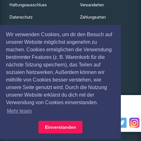
Haftungsausschluss
Versandarten
Datenschutz
Zahlungsarten
Widerruf
Services
Wir verwenden Cookies, um dir den Besuch auf
Impressum
Gutscheine
unserer Website möglichst angenehm zu
machen. Cookies ermöglichen die Verwendung
Absagen
Geschäftskunden
bestimmter Features (z. B. Warenkorb für die
nächste Sitzung speichern), das Teilen auf
Coronavirus (COVID 19)
Kartenrückgabe
sozialen Netzwerken. Außerdem können wir
Besucherregistrierung
mithilfe von Cookies besser verstehen, wie
unsere Seite genutzt wird. Durch die Nutzung
unserer Website erklärst du dich mit der
Verwendung von Cookies einverstanden.
Mehr lesen
Einverstanden