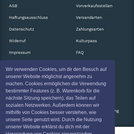
AGB
Vorverkaufsstellen
Haftungsausschluss
Versandarten
Datenschutz
Zahlungsarten
Widerruf
Kulturpass
Impressum
FAQ
Absagen
Services
Wir verwenden Cookies, um dir den Besuch auf
Coronavirus (COVID 19)
Gutscheine
unserer Website möglichst angenehm zu
machen. Cookies ermöglichen die Verwendung
Geschäftskunden
bestimmter Features (z. B. Warenkorb für die
nächste Sitzung speichern), das Teilen auf
Kartenrückgabe
sozialen Netzwerken. Außerdem können wir
Besucherregistrierung
mithilfe von Cookies besser verstehen, wie
unsere Seite genutzt wird. Durch die Nutzung
unserer Website erklärst du dich mit der
Verwendung von Cookies einverstanden.