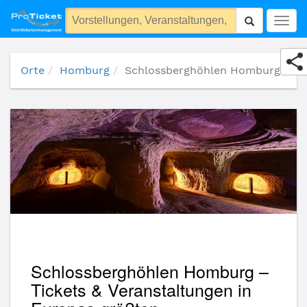
Schlossberghöhlen Homburg
Togg
navig
Orte
Homburg
Schlossberghöhlen Homburg
Schlossberghöhlen Homburg –
Tickets & Veranstaltungen in