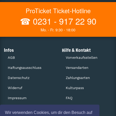
ProTicket Ticket-Hotline
☎
0231 - 917 22 90
Mo. - Fr. 9:30 - 18:00
Infos
Hilfe & Kontakt
AGB
Vorverkaufsstellen
Haftungsausschluss
Versandarten
Datenschutz
Zahlungsarten
Widerruf
Kulturpass
Impressum
FAQ
Absagen
Services
Wir verwenden Cookies, um dir den Besuch auf