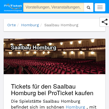
Saalbau Homburg
Togg
navig
Orte
Homburg
Saalbau Homburg
Saalbau Homburg
Tickets für den Saalbau
Homburg bei ProTicket kaufen
Die Spielstätte Saalbau Homburg
befindet sich im schönen
Homburg
, mit