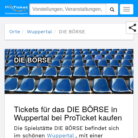
DIE BÖRSE
Togg
navig
Orte
Wuppertal
DIE BÖRSE
DIE BÖRSE
Tickets für das DIE BÖRSE in
Wuppertal bei ProTicket kaufen
Die Spielstätte DIE BÖRSE befindet sich
im schönen
Wuppertal
, mit einer