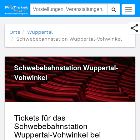
Schwebebahnstation Wuppertal-Vohwinkel
Togg
navig
Orte
Wuppertal
Schwebebahnstation Wuppertal-Vohwinkel
Schwebebahnstation Wuppertal-
Vohwinkel
Tickets für das
Schwebebahnstation
Wuppertal-Vohwinkel bei