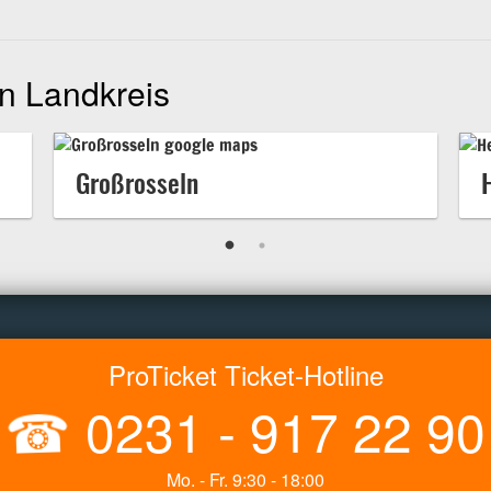
n Landkreis
Großrosseln
ProTicket Ticket-Hotline
☎
0231 - 917 22 90
Mo. - Fr. 9:30 - 18:00