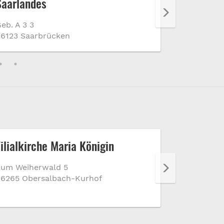
Saarlandes
Innensta
eb. A 3 3
Bismarckst
6123 Saarbrücken
66111 Saar
Filialkirche Maria Königin
Wintringe
Zum Weiherwald 5
Am Wintrin
6265 Obersalbach-Kurhof
66271 Klein