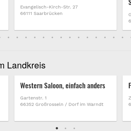
Evangelisch-Kirch-Str. 27
66111 Saarbrücken
G
6
im Landkreis
Western Saloon, einfach anders
Gartenstr. 1
66352 Großrosseln / Dorf im Warndt
6