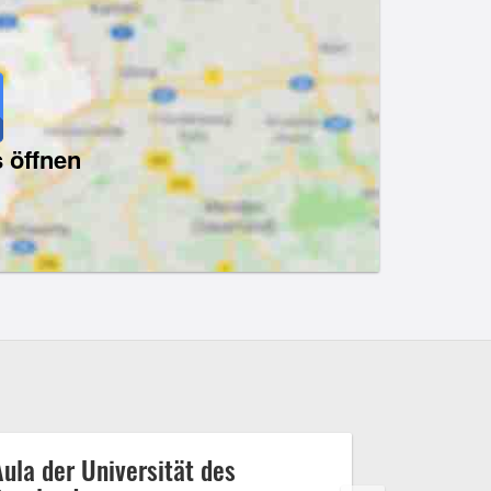
 öffnen
Aula der Universität des
Cafés de