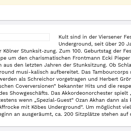
Kult sind in der Viersener Fe
Underground, seit über 20 J
r Kölner Stunksit-zung. Zum 100. Geburtstag der Fe
ruppe um den charismatischen Frontmann Ecki Pieper 
us den letzten Jahren der Stunksitzung. Ob Schla
ground musi-kalisch aufbereitet. Das Tambourcorps
erden als Schreichor vorgetragen und Herbert Gröne
schen Coverversionen“ bekannter Hits und die resp
des Showgeschäfts. Das Akkordeonorchester spielt 
ätestens wenn „Spezial-Guest“ Ozan Akhan dann als 
Affrocke mit Köbes Underground“. Um möglichst vie
Beginn an ausgeräumt, ca. 200 Sitzplätze stehen auf