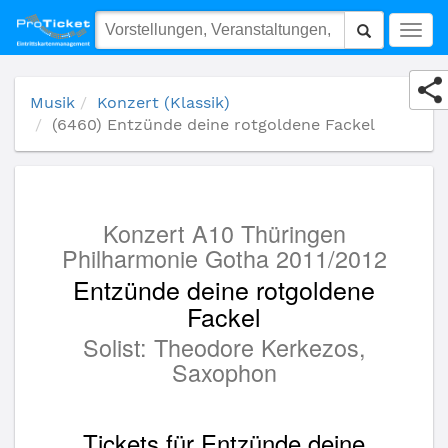
(6460) Entzünde deine rotgoldene Fackel
Togg
navig
Musik
Konzert (Klassik)
(6460) Entzünde deine rotgoldene Fackel
Konzert A10 Thüringen
Philharmonie Gotha 2011/2012
Entzünde deine rotgoldene
Fackel
Solist: Theodore Kerkezos,
Saxophon
Tickets für Entzünde deine