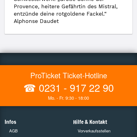
Provence, heitere Gefährtin des Mistral,
entzünde deine rotgoldene Fackel.“
Alphonse Daudet
ProTicket Ticket-Hotline
☎
0231 - 917 22 90
Mo. - Fr. 9:30 - 18:00
Infos
Hilfe & Kontakt
AGB
Vorverkaufsstellen