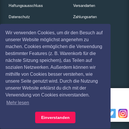
Haftungsausschluss
Versandarten
Datenschutz
Zahlungsarten
Widerruf
Services
Wir verwenden Cookies, um dir den Besuch auf
Impressum
Gutscheine
unserer Website möglichst angenehm zu
machen. Cookies ermöglichen die Verwendung
Absagen
Geschäftskunden
bestimmter Features (z. B. Warenkorb für die
nächste Sitzung speichern), das Teilen auf
Coronavirus (COVID 19)
Kartenrückgabe
sozialen Netzwerken. Außerdem können wir
Besucherregistrierung
mithilfe von Cookies besser verstehen, wie
unsere Seite genutzt wird. Durch die Nutzung
unserer Website erklärst du dich mit der
Verwendung von Cookies einverstanden.
Mehr lesen
Einverstanden