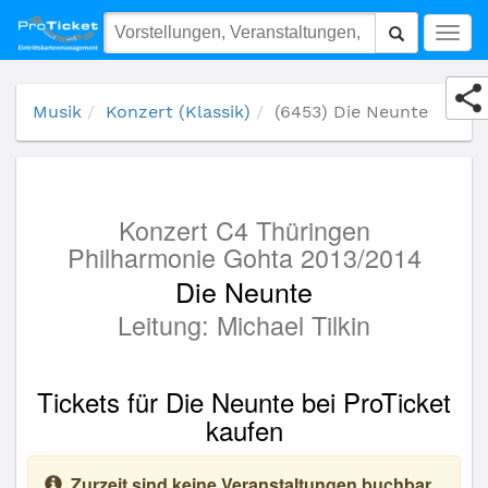
(6453) Die Neunte
Togg
navig
Musik
Konzert (Klassik)
(6453) Die Neunte
Konzert C4 Thüringen
Philharmonie Gohta 2013/2014
Die Neunte
Leitung: Michael Tilkin
Tickets für Die Neunte bei ProTicket
kaufen
Zurzeit sind keine Veranstaltungen buchbar.