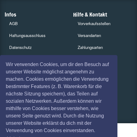
Infos
Hilfe & Kontakt
AGB
Vorverkaufsstellen
Haftungsausschluss
Versandarten
Datenschutz
Zahlungsarten
Widerruf
Services
Wir verwenden Cookies, um dir den Besuch auf
Impressum
Gutscheine
unserer Website möglichst angenehm zu
machen. Cookies ermöglichen die Verwendung
Absagen
Geschäftskunden
bestimmter Features (z. B. Warenkorb für die
nächste Sitzung speichern), das Teilen auf
Coronavirus (COVID 19)
Kartenrückgabe
sozialen Netzwerken. Außerdem können wir
Besucherregistrierung
mithilfe von Cookies besser verstehen, wie
unsere Seite genutzt wird. Durch die Nutzung
unserer Website erklärst du dich mit der
Verwendung von Cookies einverstanden.