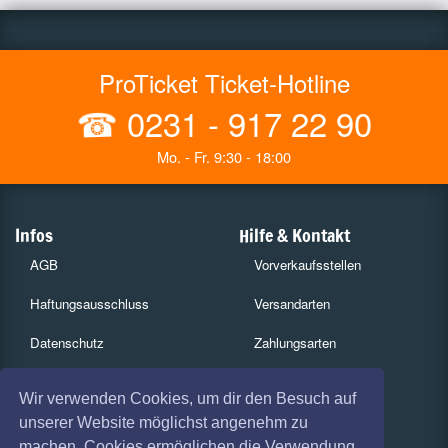
ProTicket Ticket-Hotline
☎
0231 - 917 22 90
Mo. - Fr. 9:30 - 18:00
Infos
Hilfe & Kontakt
AGB
Vorverkaufsstellen
Haftungsausschluss
Versandarten
Datenschutz
Zahlungsarten
Widerruf
Services
Wir verwenden Cookies, um dir den Besuch auf
Impressum
Gutscheine
unserer Website möglichst angenehm zu
machen. Cookies ermöglichen die Verwendung