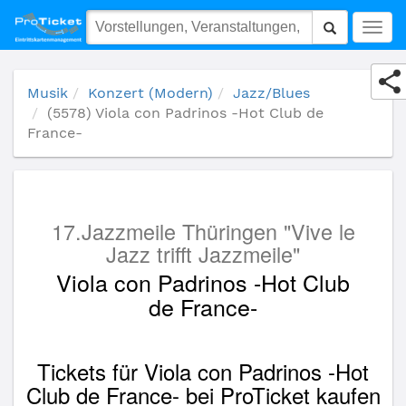
(5578) Viola con Padrinos -Hot Club de France-
Togg
navig
Musik
Konzert (Modern)
Jazz/Blues
(5578) Viola con Padrinos -Hot Club de
France-
17.Jazzmeile Thüringen "Vive le
Jazz trifft Jazzmeile"
Viola con Padrinos -Hot Club
de France-
Tickets für Viola con Padrinos -Hot
Club de France- bei ProTicket kaufen