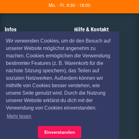
Mo. - Fr. 9:30 - 18:00
Infos
Hilfe & Kontakt
AGB
Vorverkaufsstellen
Wir verwenden Cookies, um dir den Besuch auf
unserer Website möglichst angenehm zu
Haftungsausschluss
Versandarten
machen. Cookies ermöglichen die Verwendung
Datenschutz
Zahlungsarten
bestimmter Features (z. B. Warenkorb für die
nächste Sitzung speichern), das Teilen auf
Widerruf
Kulturpass
sozialen Netzwerken. Außerdem können wir
mithilfe von Cookies besser verstehen, wie
Impressum
Services
unsere Seite genutzt wird. Durch die Nutzung
Absagen
Gutscheine
unserer Website erklärst du dich mit der
Verwendung von Cookies einverstanden.
Coronavirus (COVID 19)
Geschäftskunden
Mehr lesen
Kartenrückgabe
Einverstanden
Besucherregistrierung