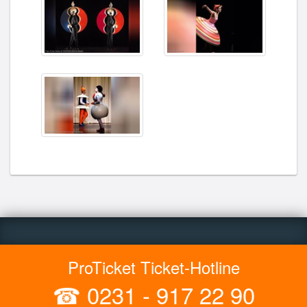
ProTicket Ticket-Hotline
☎
0231 - 917 22 90