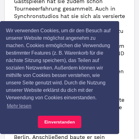
Gastspielen hat sie zudem schon
Tourneeerfahrung gesammelt. Auch in
Synchronstudios hat sie sich als versierte
Kraft gezeigt und inzwischen mehrere
Wir verwenden Cookies, um dir den Besuch auf
Hörbücher eingelesen, sodass sie nun zu
unserer Website möglichst angenehm zu
den gefragtesten Sprecherinnen
machen. Cookies ermöglichen die Verwendung
Deutschlands gehört. Komödie nach dem
bestimmter Features (z. B. Warenkorb für die
Filmdrehbuch von Martin Rauhaus - UND
nächste Sitzung speichern), das Teilen auf
WER NIMMT DEN HUND?
sozialen Netzwerken. Außerdem können wir
Aktuelle Produktion: Und wer nimmt den
mithilfe von Cookies besser verstehen, wie
Hund?
unsere Seite genutzt wird. Durch die Nutzung
HARTMUT LEHNERT
unserer Website erklärst du dich mit der
Verwendung von Cookies einverstanden.
In Frankfurt am Main geboren absolvierte
Mehr lesen
Hartmut Lehnert von 2004 bis 2007 eine
dreijährige Ausbildung zum staatlich
anerkannten Schauspieler am
Einverstanden
Europäischen Theaterinstitut (ETI) zu
Berlin. Anschließend baute er sein