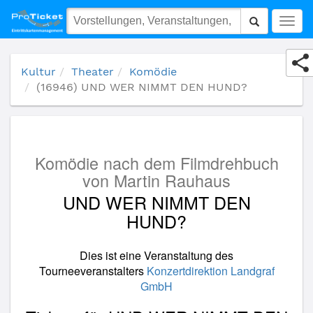
(16946) UND WER NIMMT DEN HUND?
Togg
navig
Kultur
Theater
Komödie
(16946) UND WER NIMMT DEN HUND?
Komödie nach dem Filmdrehbuch
von Martin Rauhaus
UND WER NIMMT DEN
HUND?
Dies ist eine Veranstaltung des
Tourneeveranstalters
Konzertdirektion Landgraf
GmbH