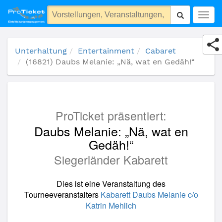
(16821) Daubs Melanie: „Nä, wat en Gedäh!“
Togg
navig
Unterhaltung
Entertainment
Cabaret
(16821) Daubs Melanie: „Nä, wat en Gedäh!“
ProTicket präsentiert:
Daubs Melanie: „Nä, wat en
Gedäh!“
Siegerländer Kabarett
Dies ist eine Veranstaltung des
Tourneeveranstalters
Kabarett Daubs Melanie c/o
Katrin Mehlich