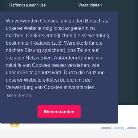
Haftungsausschluss
Versandarten
Datenschutz
Zahlungsarten
Wir verwenden Cookies, um dir den Besuch auf
unserer Website möglichst angenehm zu
Widerruf
FAQ
machen. Cookies ermöglichen die Verwendung
Impressum
Services
bestimmter Features (z. B. Warenkorb für die
nächste Sitzung speichern), das Teilen auf
Absagen
Gutscheine
sozialen Netzwerken. Außerdem können wir
Geschäftskunden
mithilfe von Cookies besser verstehen, wie
unsere Seite genutzt wird. Durch die Nutzung
Kartenrückgabe
unserer Website erklärst du dich mit der
Verwendung von Cookies einverstanden.
Besucherregistrierung
Mehr lesen
Einverstanden