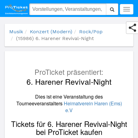
(15986) 6. Harener Revival-Night
Togg
navig
Musik
Konzert (Modern)
Rock/Pop
(15986) 6. Harener Revival-Night
ProTicket präsentiert:
6. Harener Revival-Night
Dies ist eine Veranstaltung des
Tourneeveranstalters
Heimatverein Haren (Ems)
e.V
Tickets für 6. Harener Revival-Night
bei ProTicket kaufen