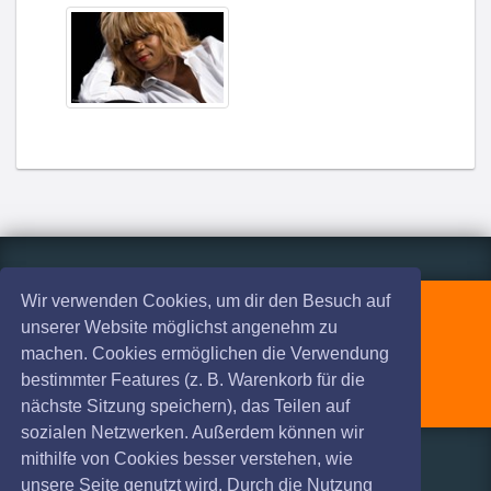
Wir verwenden Cookies, um dir den Besuch auf
ProTicket Ticket-Hotline
unserer Website möglichst angenehm zu
☎
0231 - 917 22 90
machen. Cookies ermöglichen die Verwendung
bestimmter Features (z. B. Warenkorb für die
Mo. - Fr. 9:30 - 18:00
nächste Sitzung speichern), das Teilen auf
sozialen Netzwerken. Außerdem können wir
mithilfe von Cookies besser verstehen, wie
Infos
Hilfe & Kontakt
unsere Seite genutzt wird. Durch die Nutzung