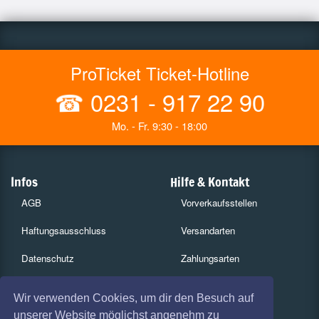
ProTicket Ticket-Hotline
☎
0231 - 917 22 90
Mo. - Fr. 9:30 - 18:00
Infos
Hilfe & Kontakt
AGB
Vorverkaufsstellen
Haftungsausschluss
Versandarten
Datenschutz
Zahlungsarten
Widerruf
Services
Wir verwenden Cookies, um dir den Besuch auf
Impressum
Gutscheine
unserer Website möglichst angenehm zu