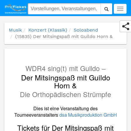
(15835) Der Mitsingspaß mit Guildo Horn &
Togg
navig
Musik
Konzert (Klassik)
Soloabend
(15835) Der Mitsingspaß mit Guildo Horn &
WDR4 sing(t) mit Guildo –
Der Mitsingspaß mit Guildo
Horn &
Die Orthopädischen Strümpfe
Dies ist eine Veranstaltung des
Tourneeveranstalters
dsa Musikproduktion GmbH
Tickets für Der Mitsingspaß mit