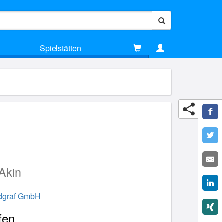
Spielstätten
 Akin
ndgraf GmbH
fen