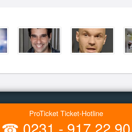
ProTicket Ticket-Hotline
☎
0231 - 917 22 90