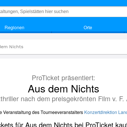
Regionen
Orte
dem Nichts
ProTicket präsentiert:
Aus dem Nichts
tthriller nach dem preisgekrönten Film v. F.
ne Veranstaltung des Tourneeveranstalters
Konzertdirektion La
ckets für Aus dem Nichts bei ProTicket kau