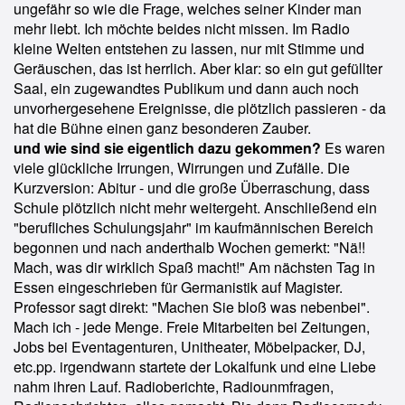
ungefähr so wie die Frage, welches seiner Kinder man
mehr liebt. Ich möchte beides nicht missen. Im Radio
kleine Welten entstehen zu lassen, nur mit Stimme und
Geräuschen, das ist herrlich. Aber klar: so ein gut gefüllter
Saal, ein zugewandtes Publikum und dann auch noch
unvorhergesehene Ereignisse, die plötzlich passieren - da
hat die Bühne einen ganz besonderen Zauber.
und wie sind sie eigentlich dazu gekommen?
Es waren
viele glückliche Irrungen, Wirrungen und Zufälle. Die
Kurzversion: Abitur - und die große Überraschung, dass
Schule plötzlich nicht mehr weitergeht. Anschließend ein
"berufliches Schulungsjahr" im kaufmännischen Bereich
begonnen und nach anderthalb Wochen gemerkt: "Nä!!
Mach, was dir wirklich Spaß macht!" Am nächsten Tag in
Essen eingeschrieben für Germanistik auf Magister.
Professor sagt direkt: "Machen Sie bloß was nebenbei".
Mach ich - jede Menge. Freie Mitarbeiten bei Zeitungen,
Jobs bei Eventagenturen, Unitheater, Möbelpacker, DJ,
etc.pp. irgendwann startete der Lokalfunk und eine Liebe
nahm ihren Lauf. Radioberichte, Radiounmfragen,