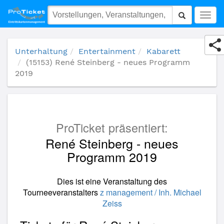
(15153) René Steinberg - neues Programm 2019
Togg
navig
Unterhaltung
Entertainment
Kabarett
(15153) René Steinberg - neues Programm
2019
ProTicket präsentiert:
René Steinberg - neues
Programm 2019
Dies ist eine Veranstaltung des
Tourneeveranstalters
z management / Inh. Michael
Zeiss