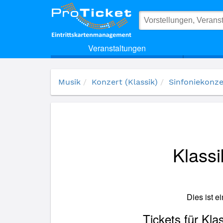
(14633) Klassiknacht im Schatten der Mersmühle
Veranstaltungen
Musik
Konzert (Klassik)
Sinfoniekonze
Klass
Dies ist e
Tickets für Kl