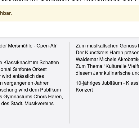
hbar.
 der Mersmühle - Open-Air
Zum musikalischen Genuss le
Der Kunstkreis Haren präsenti
Waldemar Michels Akrobatikg
e Klassiknacht im Schatten
Zum Thema "Kulturelle Vielfal
onial Sinfonie Orkest
diesem Jahr kulinarische un
 wird anlässlich des
den vergangenen Jahren
10-jähriges Jubiläum - Klas
rraschung wird dem Publikum
Konzert
des Gymnasiums Chors Haren,
des Städt. Musikvereins