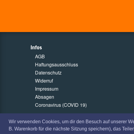
Infos
AGB
Haftungsausschluss
Datenschutz
Widerruf
Impressum
Absagen
Coronavirus (COVID 19)
Wir verwenden Cookies, um dir den Besuch auf unserer W
B. Warenkorb für die nächste Sitzung speichern), das Teil