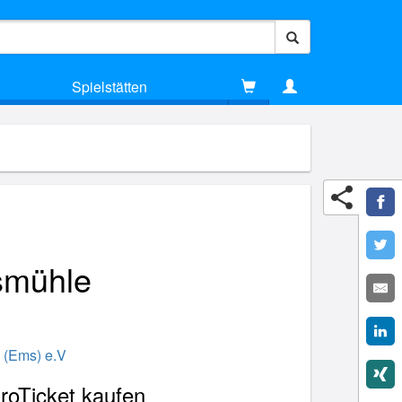
Spielstätten
smühle
 (Ems) e.V
roTicket kaufen