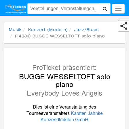
(14281) BUGGE WESSELTOFT solo piano
Togg
navig
Musik
Konzert (Modern)
Jazz/Blues
(14281) BUGGE WESSELTOFT solo piano
ProTicket präsentiert:
BUGGE WESSELTOFT solo
piano
Everybody Loves Angels
Dies ist eine Veranstaltung des
Tourneeveranstalters
Karsten Jahnke
Konzertdirektion GmbH