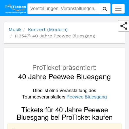
(13547) 40 Jahre Peewee Bluesgang
Togg
navig
Musik
Konzert (Modern)
(13547) 40 Jahre Peewee Bluesgang
ProTicket präsentiert:
40 Jahre Peewee Bluesgang
Dies ist eine Veranstaltung des
Tourneeveranstalters
Peewee Bluesgang
Tickets für 40 Jahre Peewee
Bluesgang bei ProTicket kaufen