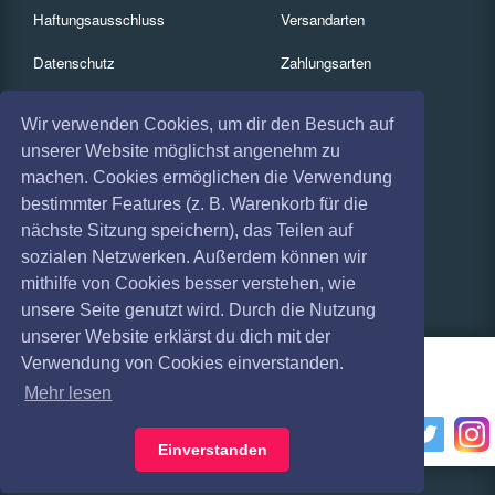
Haftungsausschluss
Versandarten
Datenschutz
Zahlungsarten
Widerruf
Services
Wir verwenden Cookies, um dir den Besuch auf
Impressum
Gutscheine
unserer Website möglichst angenehm zu
machen. Cookies ermöglichen die Verwendung
Absagen
Geschäftskunden
bestimmter Features (z. B. Warenkorb für die
nächste Sitzung speichern), das Teilen auf
Coronavirus (COVID 19)
Kartenrückgabe
sozialen Netzwerken. Außerdem können wir
Besucherregistrierung
mithilfe von Cookies besser verstehen, wie
unsere Seite genutzt wird. Durch die Nutzung
unserer Website erklärst du dich mit der
Verwendung von Cookies einverstanden.
Mehr lesen
Einverstanden