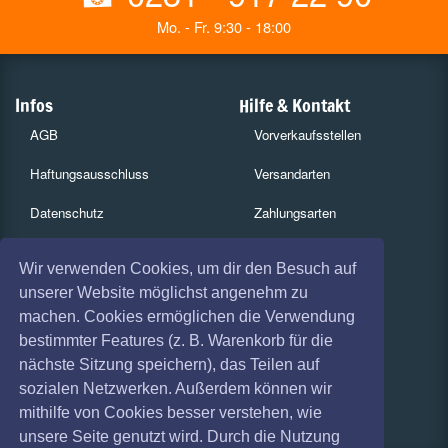
Mo. - Fr. 9:30 - 18:00
Infos
Hilfe & Kontakt
AGB
Vorverkaufsstellen
Haftungsausschluss
Versandarten
Datenschutz
Zahlungsarten
Widerruf
Services
Wir verwenden Cookies, um dir den Besuch auf
Impressum
Gutscheine
unserer Website möglichst angenehm zu
machen. Cookies ermöglichen die Verwendung
Absagen
Geschäftskunden
bestimmter Features (z. B. Warenkorb für die
nächste Sitzung speichern), das Teilen auf
Coronavirus (COVID 19)
Kartenrückgabe
sozialen Netzwerken. Außerdem können wir
Besucherregistrierung
mithilfe von Cookies besser verstehen, wie
unsere Seite genutzt wird. Durch die Nutzung