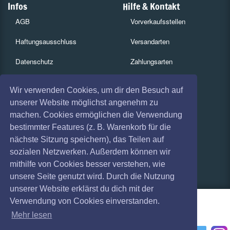
Infos
Hilfe & Kontakt
AGB
Vorverkaufsstellen
Haftungsausschluss
Versandarten
Datenschutz
Zahlungsarten
Widerruf
Services
Wir verwenden Cookies, um dir den Besuch auf
Impressum
Gutscheine
unserer Website möglichst angenehm zu
machen. Cookies ermöglichen die Verwendung
Absagen
Geschäftskunden
bestimmter Features (z. B. Warenkorb für die
nächste Sitzung speichern), das Teilen auf
Coronavirus (COVID 19)
Kartenrückgabe
sozialen Netzwerken. Außerdem können wir
Besucherregistrierung
mithilfe von Cookies besser verstehen, wie
unsere Seite genutzt wird. Durch die Nutzung
unserer Website erklärst du dich mit der
Verwendung von Cookies einverstanden.
Mehr lesen