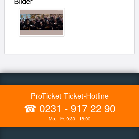
Bilder
ProTicket Ticket-Hotline
☎
0231 - 917 22 90
Mo. - Fr. 9:30 - 18:00