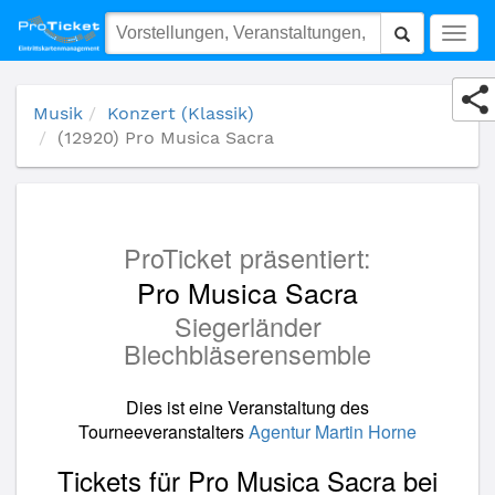
(12920) Pro Musica Sacra
Togg
navig
Musik
Konzert (Klassik)
(12920) Pro Musica Sacra
ProTicket präsentiert:
Pro Musica Sacra
Siegerländer
Blechbläserensemble
Dies ist eine Veranstaltung des
Tourneeveranstalters
Agentur Martin Horne
Tickets für Pro Musica Sacra bei