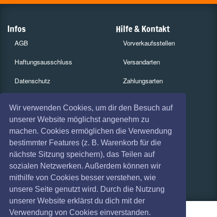
Infos
Hilfe & Kontakt
AGB
Vorverkaufsstellen
Haftungsausschluss
Versandarten
Datenschutz
Zahlungsarten
Widerruf
Services
Wir verwenden Cookies, um dir den Besuch auf
Impressum
Gutscheine
unserer Website möglichst angenehm zu
machen. Cookies ermöglichen die Verwendung
Absagen
Geschäftskunden
bestimmter Features (z. B. Warenkorb für die
nächste Sitzung speichern), das Teilen auf
Coronavirus (COVID 19)
Kartenrückgabe
sozialen Netzwerken. Außerdem können wir
Besucherregistrierung
mithilfe von Cookies besser verstehen, wie
unsere Seite genutzt wird. Durch die Nutzung
unserer Website erklärst du dich mit der
Verwendung von Cookies einverstanden.