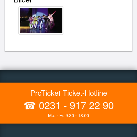
ProTicket Ticket-Hotline
☎
0231 - 917 22 90
Mo. - Fr. 9:30 - 18:00