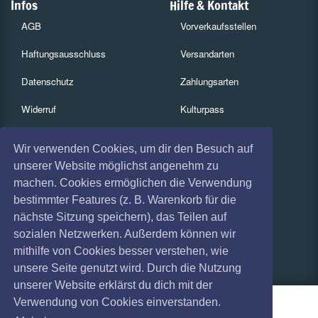
Infos
Hilfe & Kontakt
AGB
Vorverkaufsstellen
Haftungsausschluss
Versandarten
Datenschutz
Zahlungsarten
Widerruf
Kulturpass
Impressum
Services
Wir verwenden Cookies, um dir den Besuch auf
Absagen
Gutscheine
unserer Website möglichst angenehm zu
machen. Cookies ermöglichen die Verwendung
Coronavirus (COVID 19)
Geschäftskunden
bestimmter Features (z. B. Warenkorb für die
nächste Sitzung speichern), das Teilen auf
Kartenrückgabe
sozialen Netzwerken. Außerdem können wir
Besucherregistrierung
mithilfe von Cookies besser verstehen, wie
unsere Seite genutzt wird. Durch die Nutzung
unserer Website erklärst du dich mit der
Verwendung von Cookies einverstanden.