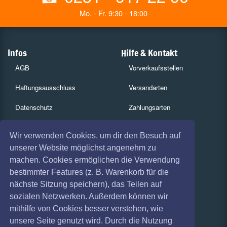
Mo. - Fr. 9:30 - 18:00
Infos
Hilfe & Kontakt
AGB
Vorverkaufsstellen
Haftungsausschluss
Versandarten
Datenschutz
Zahlungsarten
Widerruf
Services
Wir verwenden Cookies, um dir den Besuch auf
Impressum
Gutscheine
unserer Website möglichst angenehm zu
machen. Cookies ermöglichen die Verwendung
Absagen
Geschäftskunden
bestimmter Features (z. B. Warenkorb für die
nächste Sitzung speichern), das Teilen auf
Coronavirus (COVID 19)
Kartenrückgabe
sozialen Netzwerken. Außerdem können wir
Besucherregistrierung
mithilfe von Cookies besser verstehen, wie
unsere Seite genutzt wird. Durch die Nutzung