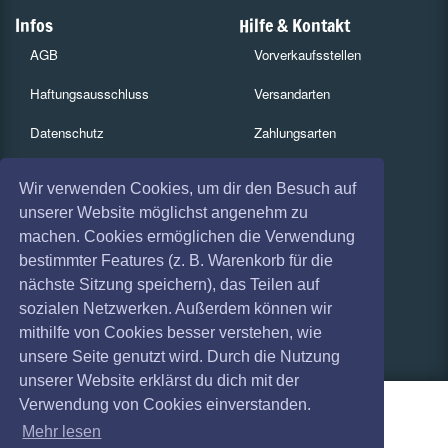
Infos
Hilfe & Kontakt
AGB
Vorverkaufsstellen
Haftungsausschluss
Versandarten
Datenschutz
Zahlungsarten
Widerruf
Services
Wir verwenden Cookies, um dir den Besuch auf
Impressum
Gutscheine
unserer Website möglichst angenehm zu
machen. Cookies ermöglichen die Verwendung
Absagen
Geschäftskunden
bestimmter Features (z. B. Warenkorb für die
nächste Sitzung speichern), das Teilen auf
Coronavirus (COVID 19)
Kartenrückgabe
sozialen Netzwerken. Außerdem können wir
Besucherregistrierung
mithilfe von Cookies besser verstehen, wie
unsere Seite genutzt wird. Durch die Nutzung
unserer Website erklärst du dich mit der
Verwendung von Cookies einverstanden.
Mehr lesen