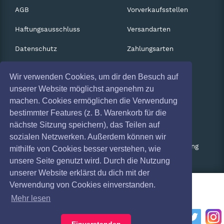
AGB
Vorverkaufsstellen
Haftungsausschluss
Versandarten
Datenschutz
Zahlungsarten
Widerruf
Services
Wir verwenden Cookies, um dir den Besuch auf
Impressum
Gutscheine
unserer Website möglichst angenehm zu
machen. Cookies ermöglichen die Verwendung
Absagen
Geschäftskunden
bestimmter Features (z. B. Warenkorb für die
nächste Sitzung speichern), das Teilen auf
Coronavirus (COVID 19)
Kartenrückgabe
sozialen Netzwerken. Außerdem können wir
Besucherregistrierung
mithilfe von Cookies besser verstehen, wie
unsere Seite genutzt wird. Durch die Nutzung
unserer Website erklärst du dich mit der
Verwendung von Cookies einverstanden.
Mehr lesen