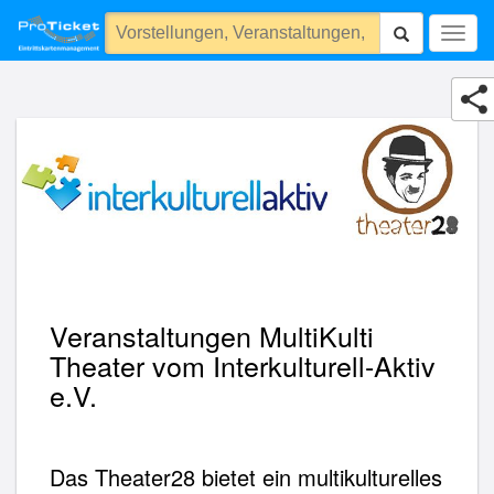
Interkulturell-Aktiv e.V.
Togg
navig
Veranstaltungen MultiKulti
Theater vom Interkulturell-Aktiv
e.V.
Das Theater28 bietet ein multikulturelles