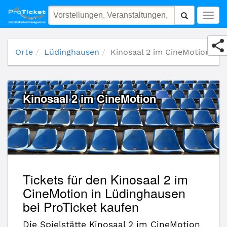
Kinosaal 2 im CineMotion
Togg
navig
Orte
Lüdinghausen
Kinosaal 2 im CineMotion
Kinosaal 2 im CineMotion
Tickets für den Kinosaal 2 im
CineMotion in Lüdinghausen
bei ProTicket kaufen
Die Spielstätte Kinosaal 2 im CineMotion