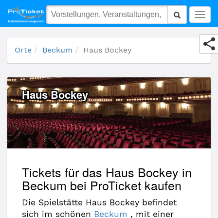
Haus Bockey
Togg
navig
Orte
Beckum
Haus Bockey
Haus Bockey
Tickets für das Haus Bockey in
Beckum bei ProTicket kaufen
Die Spielstätte Haus Bockey befindet
sich im schönen
Beckum
, mit einer