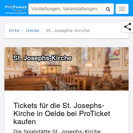
St. Josephs-Kirche
Togg
navig
Orte
Oelde
St. Josephs-Kirche
St. Josephs-Kirche
Tickets für die St. Josephs-
Kirche in Oelde bei ProTicket
kaufen
Die Spielstätte St. Josephs-Kirche