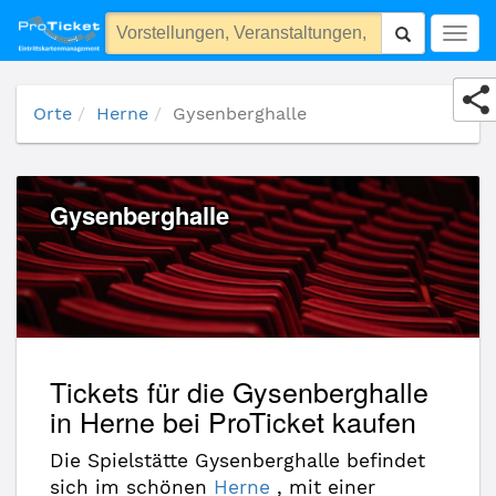
Gysenberghalle
Togg
navig
Orte
Herne
Gysenberghalle
Gysenberghalle
Tickets für die Gysenberghalle
in Herne bei ProTicket kaufen
Die Spielstätte Gysenberghalle befindet
sich im schönen
Herne
, mit einer