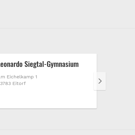
Leonardo Siegtal-Gymnasium
Schlossp
schlecht
m Eichelkamp 1
Spiegelsa
3783 Eitorf
Schlossstr.
53783 Eito