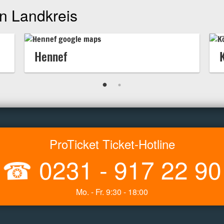
n Landkreis
Hennef
ProTicket Ticket-Hotline
☎
0231 - 917 22 90
Mo. - Fr. 9:30 - 18:00