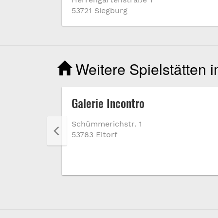
53721 Siegburg
Weitere Spielstätten 
Galerie Incontro
Schümmerichstr. 1
53783 Eitorf