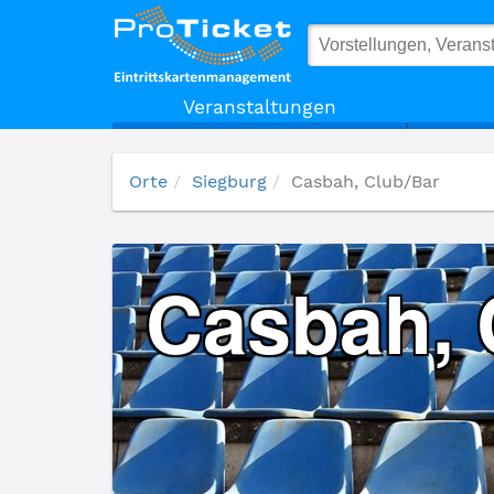
Casbah, Club/Bar
Veranstaltungen
Orte
Siegburg
Casbah, Club/Bar
Casbah, 